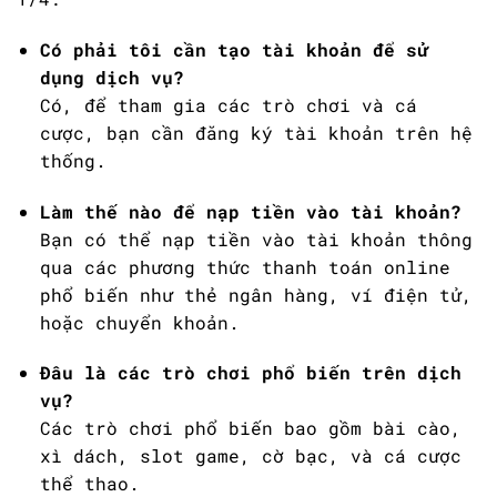
Có phải tôi cần tạo tài khoản để sử
dụng dịch vụ?
Có, để tham gia các trò chơi và cá
cược, bạn cần đăng ký tài khoản trên hệ
thống.
Làm thế nào để nạp tiền vào tài khoản?
Bạn có thể nạp tiền vào tài khoản thông
qua các phương thức thanh toán online
phổ biến như thẻ ngân hàng, ví điện tử,
hoặc chuyển khoản.
Đâu là các trò chơi phổ biến trên dịch
vụ?
Các trò chơi phổ biến bao gồm bài cào,
xì dách, slot game, cờ bạc, và cá cược
thể thao.