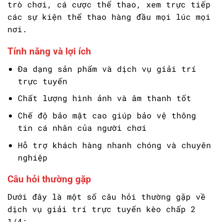
trò chơi, cá cược thể thao, xem trực tiếp
các sự kiện thể thao hàng đầu mọi lúc mọi
nơi.
Tính năng và lợi ích
Đa dạng sản phẩm và dịch vụ giải trí
trực tuyến
Chất lượng hình ảnh và âm thanh tốt
Chế độ bảo mật cao giúp bảo vệ thông
tin cá nhân của người chơi
Hỗ trợ khách hàng nhanh chóng và chuyên
nghiệp
Câu hỏi thường gặp
Dưới đây là một số câu hỏi thường gặp về
dịch vụ giải trí trực tuyến kèo chấp 2
1/4: