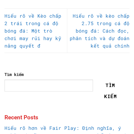
Hiểu rõ về Kèo chấp
Hiểu rõ về kèo chấp
2 trái trong cá độ
2.75 trong cá độ
bóng đá: Một trò
bóng đá: Cách đọc,
chơi may rủi hay kỹ
phân tích và dự đoán
năng quyết đ
kết quả chính
Tìm kiếm
TÌM
KIẾM
Recent Posts
Hiểu rõ hơn về Fair Play: Định nghĩa, ý