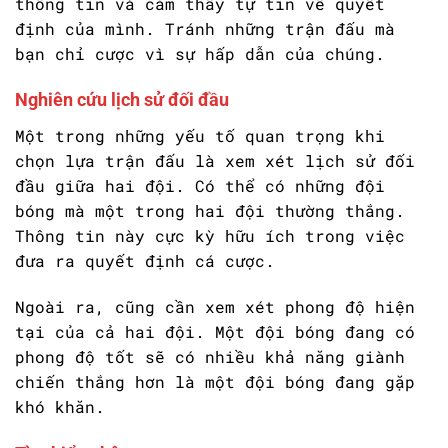
thông tin và cảm thấy tự tin về quyết
định của mình. Tránh những trận đấu mà
bạn chỉ cược vì sự hấp dẫn của chúng.
Nghiên cứu lịch sử đối đầu
Một trong những yếu tố quan trọng khi
chọn lựa trận đấu là xem xét lịch sử đối
đầu giữa hai đội. Có thể có những đội
bóng mà một trong hai đội thường thắng.
Thông tin này cực kỳ hữu ích trong việc
đưa ra quyết định cá cược.
Ngoài ra, cũng cần xem xét phong độ hiện
tại của cả hai đội. Một đội bóng đang có
phong độ tốt sẽ có nhiều khả năng giành
chiến thắng hơn là một đội bóng đang gặp
khó khăn.