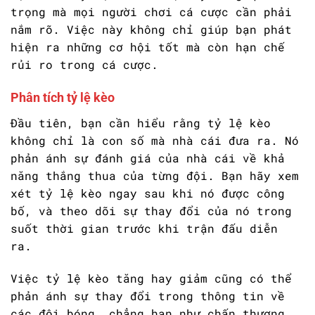
trọng mà mọi người chơi cá cược cần phải
nắm rõ. Việc này không chỉ giúp bạn phát
hiện ra những cơ hội tốt mà còn hạn chế
rủi ro trong cá cược.
Phân tích tỷ lệ kèo
Đầu tiên, bạn cần hiểu rằng tỷ lệ kèo
không chỉ là con số mà nhà cái đưa ra. Nó
phản ánh sự đánh giá của nhà cái về khả
năng thắng thua của từng đội. Bạn hãy xem
xét tỷ lệ kèo ngay sau khi nó được công
bố, và theo dõi sự thay đổi của nó trong
suốt thời gian trước khi trận đấu diễn
ra.
Việc tỷ lệ kèo tăng hay giảm cũng có thể
phản ánh sự thay đổi trong thông tin về
các đội bóng, chẳng hạn như chấn thương