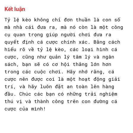
Kết luận
Tỷ lệ kèo không chỉ đơn thuần là con số
mà nhà cái đưa ra, mà nó còn là một công
cụ quan trọng giúp người chơi đưa ra
quyết định cá cược chính xác. Bằng cách
hiểu rõ về tỷ lệ kèo, các loại hình cá
cược, cũng như quản lý tâm lý và ngân
sách, bạn sẽ có cơ hội thắng lớn hơn
trong các cuộc chơi. Hãy nhớ rằng, cá
cược nên được coi là một hoạt động giải
trí, và hãy luôn đặt an toàn lên hàng
đầu. Chúc các bạn có những trải nghiệm
thú vị và thành công trên con đường cá
cược của mình!