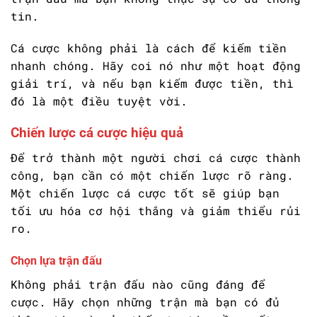
tin.
Cá cược không phải là cách để kiếm tiền
nhanh chóng. Hãy coi nó như một hoạt động
giải trí, và nếu bạn kiếm được tiền, thì
đó là một điều tuyệt vời.
Chiến lược cá cược hiệu quả
Để trở thành một người chơi cá cược thành
công, bạn cần có một chiến lược rõ ràng.
Một chiến lược cá cược tốt sẽ giúp bạn
tối ưu hóa cơ hội thắng và giảm thiểu rủi
ro.
Chọn lựa trận đấu
Không phải trận đấu nào cũng đáng để
cược. Hãy chọn những trận mà bạn có đủ