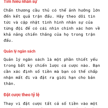
Tìm hiểu nhân sự
Chấn thương cầu thủ có thể ảnh hưởng lớn
đến kết quả trận đấu. Hãy theo dõi tin
tức và cập nhật tình hình nhân sự của
từng đội để có cái nhìn chính xác hơn về
khả năng chiến thắng của họ trong trận
đấu.
Quản lý ngân sách
Quản lý ngân sách là một phần thiết yếu
trong bất kỳ chiến lược cá cược nào. Bạn
cần xác định số tiền mà bạn có thể chấp
nhận mất đi và đặt ra giới hạn cho bản
thân.
Đặt cược theo tỷ lệ
Thay vì đặt cược tất cả số tiền vào một