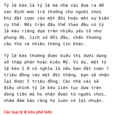
Tỷ lệ kèo là tỷ lệ mà nhà cái đưa ra để
xác định mức trả thưởng cho người chơi
khi đặt cược vào một đội hoặc một sự kiện
cụ thể. Mỗi trận đấu thể thao đều có tỷ
lệ kèo riêng dựa trên nhiều yếu tố như
phong độ, lịch sử đối đầu, chấn thương
cầu thủ và nhiều thông tin khác.
Tỷ lệ kèo thường được biểu thị dưới dạng
số thập phân hoặc kiểu Mỹ. Ví dụ, một tỷ
lệ kèo 2.0 có nghĩa là nếu bạn đặt cược 1
triệu đồng vào một đội thắng, bạn sẽ nhận
lại được 2 triệu đồng. Các nhà cái sẽ
điều chỉnh tỷ lệ kèo liên tục dựa trên
dòng tiền mà họ nhận được từ người chơi,
nhằm đảm bảo rằng họ luôn có lợi nhuận.
Các loại tỷ lệ kèo phổ biến