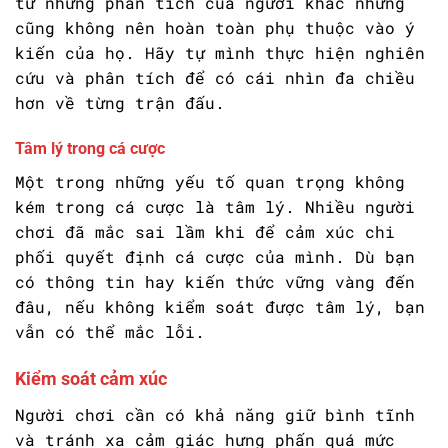
từ những phân tích của người khác nhưng
cũng không nên hoàn toàn phụ thuộc vào ý
kiến của họ. Hãy tự mình thực hiện nghiên
cứu và phân tích để có cái nhìn đa chiều
hơn về từng trận đấu.
Tâm lý trong cá cược
Một trong những yếu tố quan trọng không
kém trong cá cược là tâm lý. Nhiều người
chơi đã mắc sai lầm khi để cảm xúc chi
phối quyết định cá cược của mình. Dù bạn
có thông tin hay kiến thức vững vàng đến
đâu, nếu không kiểm soát được tâm lý, bạn
vẫn có thể mắc lỗi.
Kiểm soát cảm xúc
Người chơi cần có khả năng giữ bình tĩnh
và tránh xa cảm giác hưng phấn quá mức