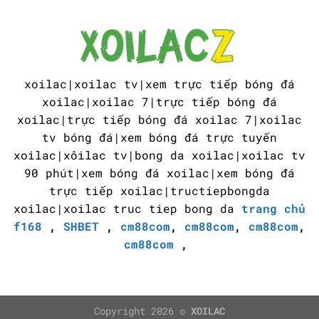
xoilac
|xoilac tv|xem trực tiếp bóng đá
xoilac|xoilac 7|trực tiếp bóng đá
xoilac|trực tiếp bóng đá xoilac 7|xoilac
tv bóng đá|xem bóng đá trực tuyến
xoilac|xôilac tv|bong da xoilac|xoilac tv
90 phút|xem bóng đá xoilac|xem bóng đá
trực tiếp xoilac|tructiepbongda
xoilac|xoilac truc tiep bong da
trang chủ
f168
,
SHBET
,
cm88com
,
cm88com
,
cm88com
,
cm88com
,
Copyright 2026 ©
XOILAC