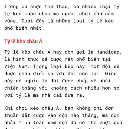
Trong cá cược thể thao, có nhiều loại tỷ
lệ kèo khác nhau mà người chơi cần nắm
vững. Dưới đây là những loại tỷ lệ kèo
phổ biến nhất.
Tỷ lệ kèo châu Á
Tỷ lệ kèo châu Á hay còn gọi là Handicap,
là hình thức cá cược rất phổ biến tại
Việt Nam. Trong loại kèo này, một đội sẽ
được chấp điểm so với đội còn lại. Điều
này có nghĩa là đội được chấp sẽ phải
chiến thắng với khoảng cách nhiều hơn so
với tỷ lệ mà nhà cái đưa ra.
Khi chơi kèo châu Á, bạn không chỉ đơn
thuần đặt cược vào đội nào thắng, mà còn
phải tính toán xem đội đó có thể vượt qua