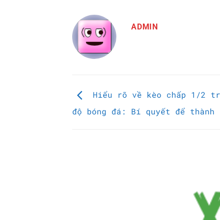
ADMIN
Hiểu rõ về kèo chấp 1/2 tr
độ bóng đá: Bí quyết để thành 