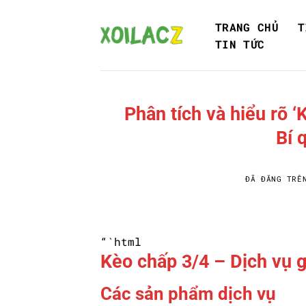
Chuyển
đến
TRANG CHỦ
T
nội
TIN TỨC
dung
Phân tích và hiểu rõ 
Bí 
ĐÃ ĐĂNG TR
“`html
Kèo chấp 3/4 – Dịch vụ gi
Các sản phẩm dịch vụ