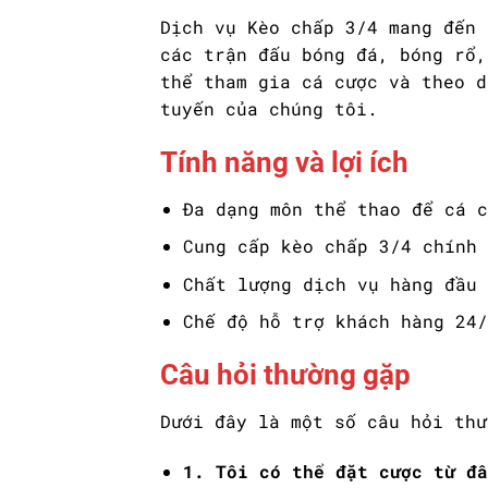
Dịch vụ Kèo chấp 3/4 mang đến 
các trận đấu bóng đá, bóng rổ,
thể tham gia cá cược và theo d
tuyến của chúng tôi.
Tính năng và lợi ích
Đa dạng môn thể thao để cá c
Cung cấp kèo chấp 3/4 chính 
Chất lượng dịch vụ hàng đầu
Chế độ hỗ trợ khách hàng 24/
Câu hỏi thường gặp
Dưới đây là một số câu hỏi thư
1. Tôi có thể đặt cược từ đâ