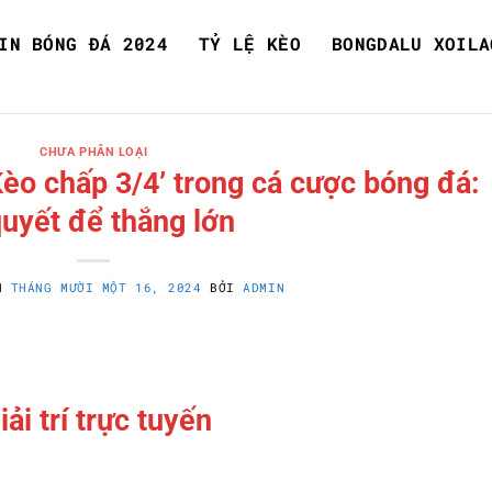
IN BÓNG ĐÁ 2024
TỶ LỆ KÈO
BONGDALU XOILA
CHƯA PHÂN LOẠI
‘Kèo chấp 3/4’ trong cá cược bóng đá:
quyết để thắng lớn
ÊN
THÁNG MƯỜI MỘT 16, 2024
BỞI
ADMIN
ải trí trực tuyến