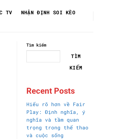
C TV
NHẬN ĐỊNH SOI KÈO
Tìm kiếm
TÌM
KIẾM
Recent Posts
Hiểu rõ hơn về Fair
Play: Định nghĩa, ý
nghĩa và tầm quan
trọng trong thể thao
và cuộc sống